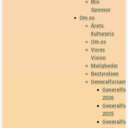
Bliv
Sponsor
Om os
Årets
Kulturpris
Om os
Vores
Vision
Muligheder
Bestyrelsen
Generalforsaml
Generelfo
2026
Generalfo
2025
Generalfo