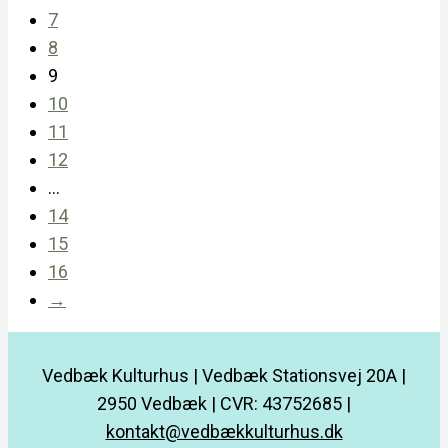
7
8
9
10
11
12
…
14
15
16
→
Vedbæk Kulturhus | Vedbæk Stationsvej 20A |
2950 Vedbæk | CVR: 43752685 |
kontakt@vedbækkulturhus.dk