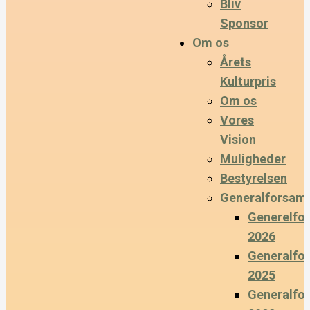
Bliv
Sponsor
Om os
Årets
Kulturpris
Om os
Vores
Vision
Muligheder
Bestyrelsen
Generalforsaml
Generelfo
2026
Generalfo
2025
Generalfo