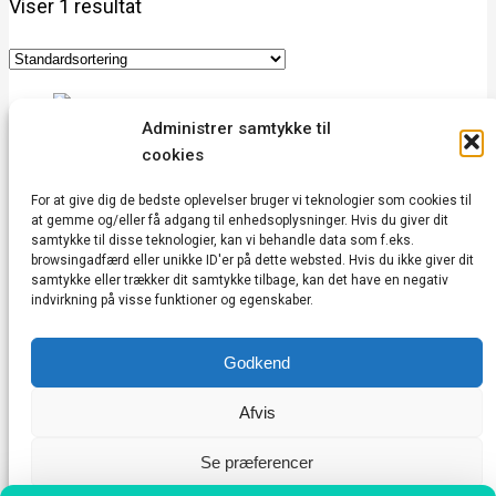
Viser 1 resultat
Administrer samtykke til
SANKT HANS AFTEN VED VEDBÆK HAVN
cookies
Læs mere
For at give dig de bedste oplevelser bruger vi teknologier som cookies til
at gemme og/eller få adgang til enhedsoplysninger. Hvis du giver dit
samtykke til disse teknologier, kan vi behandle data som f.eks.
Vedbæk Kulturhus | Vedbæk Stationsvej 20A |
browsingadfærd eller unikke ID'er på dette websted. Hvis du ikke giver dit
2950 Vedbæk | CVR: 43752685 |
samtykke eller trækker dit samtykke tilbage, kan det have en negativ
indvirkning på visse funktioner og egenskaber.
kontakt@vedbækkulturhus.dk
Cookie & Privatlivspolitik
|
Vedtægter
|
Godkend
Handelsbetingelser
|
Min konto
Afvis
Se præferencer