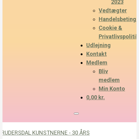
2023
Vedtægter
Handelsbetinge
Cookie &
Privatlivspolitik
Udlejning
Kontakt
Medlem
Bliv
medlem
Min Konto
0,00 kr.