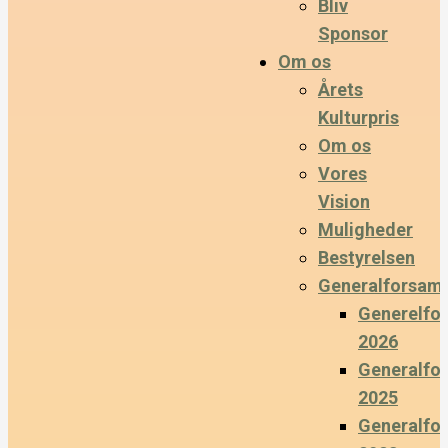
Bliv
Sponsor
Om os
Årets
Kulturpris
Om os
Vores
Vision
Muligheder
Bestyrelsen
Generalforsaml
Generelfo
2026
Generalfo
2025
Generalfo