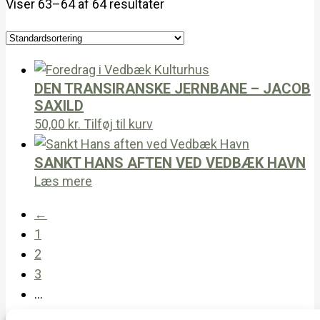
Viser 63–64 af 64 resultater
DEN TRANSIRANSKE JERNBANE – JACOB
SAXILD
50,00
kr.
Tilføj til kurv
SANKT HANS AFTEN VED VEDBÆK HAVN
Læs mere
←
1
2
3
…
29