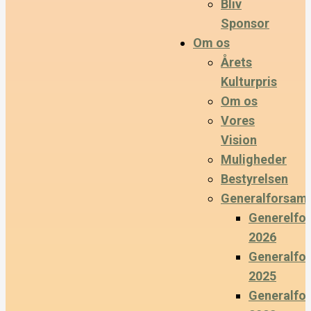
Bliv
Sponsor
Om os
Årets
Kulturpris
Om os
Vores
Vision
Muligheder
Bestyrelsen
Generalforsaml
Generelfo
2026
Generalfo
2025
Generalfo