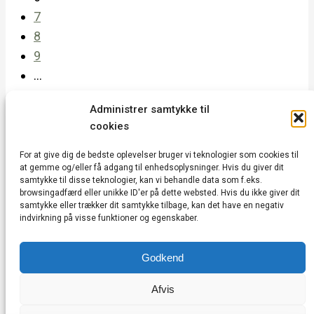
7
8
9
…
30
Administrer samtykke til
31
cookies
32
→
For at give dig de bedste oplevelser bruger vi teknologier som cookies til
at gemme og/eller få adgang til enhedsoplysninger. Hvis du giver dit
samtykke til disse teknologier, kan vi behandle data som f.eks.
browsingadfærd eller unikke ID'er på dette websted. Hvis du ikke giver dit
Vedbæk Kulturhus | Vedbæk Stationsvej 20A |
samtykke eller trækker dit samtykke tilbage, kan det have en negativ
indvirkning på visse funktioner og egenskaber.
2950 Vedbæk | CVR: 43752685 |
kontakt@vedbækkulturhus.dk
Godkend
Cookie & Privatlivspolitik
|
Vedtægter
|
Handelsbetingelser
|
Min konto
Afvis