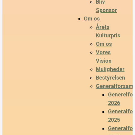
Bliv
Sponsor
Om os
Årets
Kulturpris
Om os
Vores
Vision
Muligheder
Bestyrelsen
Generalforsaml
Generelfo
2026
Generalfo
2025
Generalfo