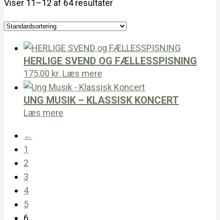
Viser 11–12 af 64 resultater
HERLIGE SVEND OG FÆLLESSPISNING
175,00
kr.
Læs mere
UNG MUSIK – KLASSISK KONCERT
Læs mere
←
1
2
3
4
5
6